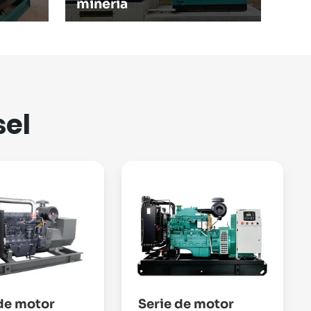
minería
sel
 de motor
Serie de motor