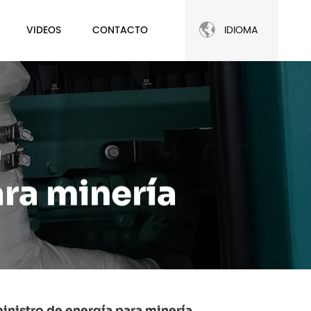

VIDEOS
CONTACTO
IDIOMA
a
ra minería
inistro de energía para minería