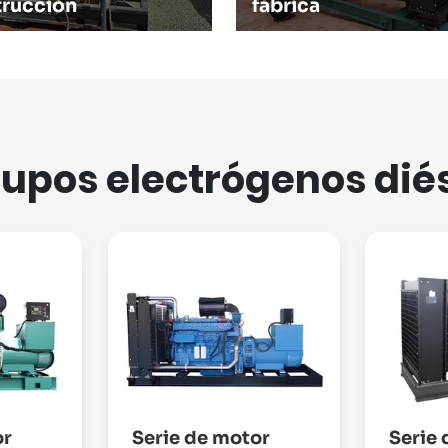
trucción
fábrica
upos electrógenos dié
or
Serie de motor
Serie