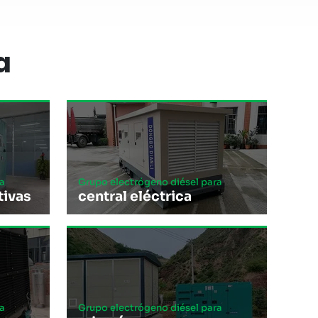
a
a
Grupo electrógeno diésel para
tivas
central eléctrica
a
Grupo electrógeno diésel para