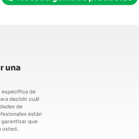
r una
 específica de
ara decidir cuál
idades de
fesionales están
 garantizar que
a usted.