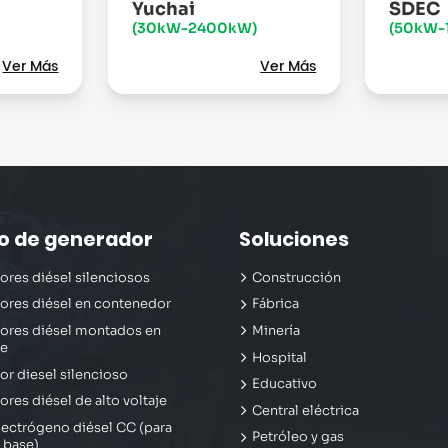
Yuchai
SDEC
(30kW-2400kW)
(50kW-
Ver Más
Ver Más
po de generador
Soluciones
res diésel silenciosos
Construcción
ores diésel en contenedor
Fábrica
ores diésel montados en
Minería
ue
Hospital
r diesel silencioso
Educativo
res diésel de alto voltaje
Central eléctrica
ectrógeno diésel CC (para
Petróleo y gas
 base)