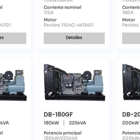
al
Corriente nominal
Corrient
115A
180A
Motor
Motor
44TG1
Perkins 1104C-44TAG1
Perkins
es
Detalles
DB-180GF
DB-2
kVA
180kW
225kVA
200kW
al
Potencia principal
Potencia
A
180kW/225kVA
200kW