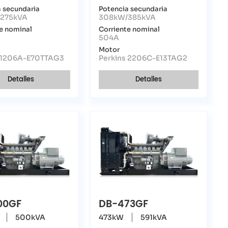
 secundaria
Potencia secundaria
275kVA
308kW/385kVA
e nominal
Corriente nominal
504A
Motor
s 1206A-E70TTAG3
Perkins 2206C-E13TAG2
Detalles
Detalles
00GF
DB-473GF
500kVA
473kW
591kVA