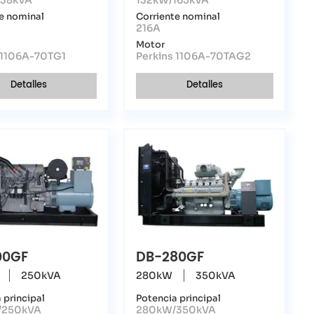
e nominal
Corriente nominal
216A
Motor
 1106A-70TG1
Perkins 1106A-70TAG2
Detalles
Detalles
00GF
DB-280GF
250kVA
280kW
350kVA
 principal
Potencia principal
/250kVA
280kW/350kVA