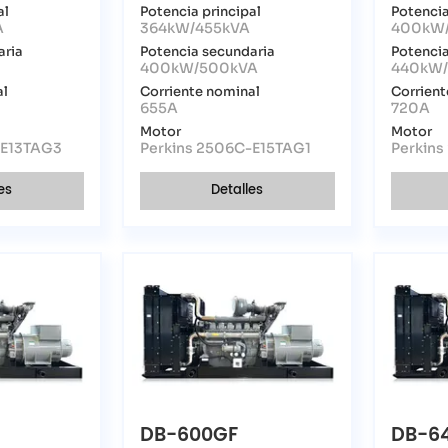
al
Potencia principal
Potencia
A
364kW/455kVA
400kW
aria
Potencia secundaria
Potencia
A
400kW/500kVA
440kW/
al
Corriente nominal
Corrient
655A
720A
Motor
Motor
-E13TAG3
Perkins 2506C-E15TAG1
Perkin
es
Detalles
DB-600GF
DB-6