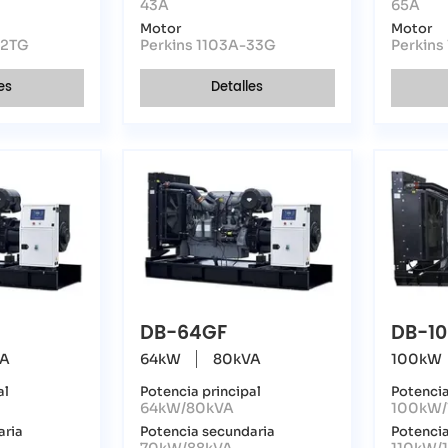
43A
65A
Motor
Motor
22TG
Perkins 1103A-33G
Perkins
es
Detalles
DB-64GF
DB-1
VA
64kW
80kVA
100kW
al
Potencia principal
Potencia
64kW/80kVA
100kW/
aria
Potencia secundaria
Potencia
70kW/88kVA
110kW/