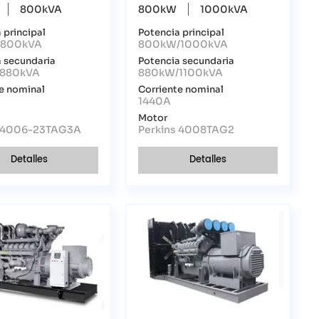
800kVA
800kW
1000kVA
 principal
Potencia principal
/800kVA
800kW/1000kVA
 secundaria
Potencia secundaria
880kVA
880kW/1100kVA
e nominal
Corriente nominal
1440A
Motor
s 4006-23TAG3A
Perkins 4008TAG2
Detalles
Detalles