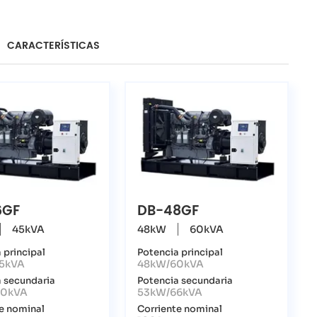
CARACTERÍSTICAS
6GF
DB-48GF
45kVA
48kW
60kVA
 principal
Potencia principal
5kVA
48kW/60kVA
 secundaria
Potencia secundaria
50kVA
53kW/66kVA
e nominal
Corriente nominal