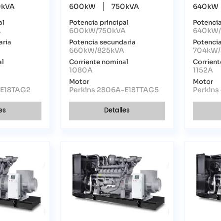
0kVA
600kW
750kVA
640kW
al
Potencia principal
Potencia
A
600kW/750kVA
640kW
aria
Potencia secundaria
Potencia
660kW/825kVA
704kW/
al
Corriente nominal
Corrient
1080A
1152A
Motor
Motor
-E18TAG2
Perkins 2806A-E18TTAG5
Perkin
es
Detalles