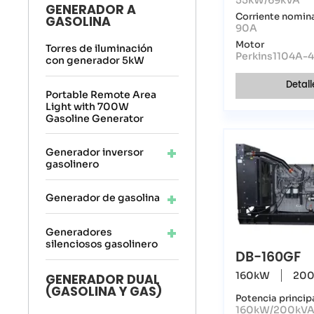
GENERADOR A
Corriente nomin
GASOLINA
90A
Motor
Torres de iluminación
Perkins1104A-
con generador 5kW
Detall
Portable Remote Area
Light with 700W
Gasoline Generator
Generador inversor
gasolinero
Generador de gasolina
Generadores
silenciosos gasolinero
DB-160GF
160kW
200
GENERADOR DUAL
(GASOLINA Y GAS)
Potencia princip
160kW/200kV