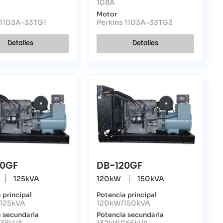
108A
Motor
 1103A-33TG1
Perkins 1103A-33TG2
Detalles
Detalles
00GF
DB-120GF
125kVA
120kW
150kVA
 principal
Potencia principal
125kVA
120kW/150kVA
 secundaria
Potencia secundaria
138kVA
132kW/165kVA