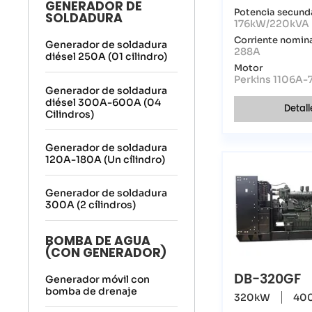
GENERADOR DE
Potencia secund
SOLDADURA
176kW/220kVA
Corriente nomin
Generador de soldadura
288A
diésel 250A (01 cilindro)
Motor
Perkins 1106A
Generador de soldadura
diésel 300A-600A (04
Detall
Cilindros)
Generador de soldadura
120A-180A (Un cílindro)
Generador de soldadura
300A (2 cílindros)
BOMBA DE AGUA
(CON GENERADOR)
DB-320GF
Generador móvil con
bomba de drenaje
320kW
40