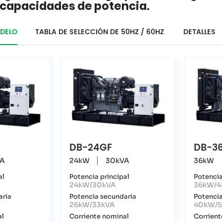
 capacidades de potencia.
ODELO
TABLA DE SELECCIÓN DE 50HZ / 60HZ
DETALLES
DB-24GF
DB-3
VA
24kW
30kVA
36kW
al
Potencia principal
Potencia
24kW/30kVA
36kW/4
aria
Potencia secundaria
Potencia
26kW/33kVA
40kW/
al
Corriente nominal
Corrient