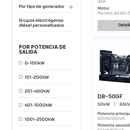
36A
Por tipo de generador
Motor
Perkins 404D-
Grupos electrógenos
Detall
diésel personalizados
POR POTENCIA DE
SALIDA
0-100kW
101-200kW
201-400kW
DB-50GF
50kW
63k
401-1000kW
Potencia princip
50kW/63kVA
1001-2500kW
Potencia secund
55kW/69kVA