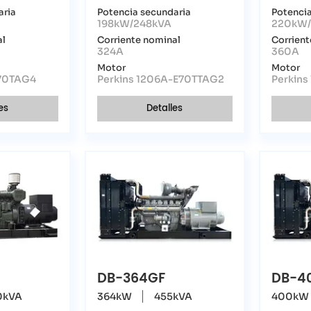
aria
Potencia secundaria
Potencia
198kW/248kVA
220kW/
al
Corriente nominal
Corrient
324A
360A
Motor
Motor
-70TAG4
Perkins 1206A-E70TTAG2
Perkin
es
Detalles
DB-364GF
DB-4
0kVA
364kW
455kVA
400kW