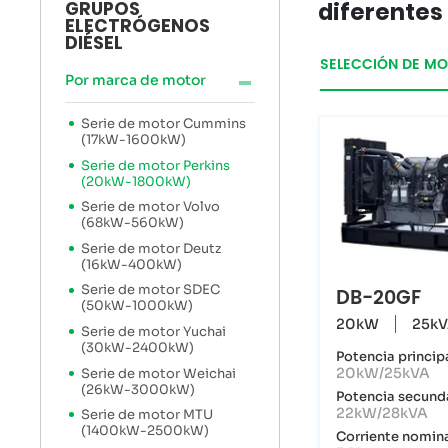
diferentes
GRUPOS
ELECTRÓGENOS
DIÉSEL
SELECCIÓN DE M
Por marca de motor
Serie de motor Cummins
(17kW-1600kW)
Serie de motor Perkins
(20kW-1800kW)
Serie de motor Volvo
(68kW-560kW)
Serie de motor Deutz
(16kW-400kW)
Serie de motor SDEC
DB-20GF
(50kW-1000kW)
20kW
25k
Serie de motor Yuchai
(30kW-2400kW)
Potencia princip
20kW/25kVA
Serie de motor Weichai
(26kW-3000kW)
Potencia secund
22kW/28kVA
Serie de motor MTU
(1400kW-2500kW)
Corriente nomin