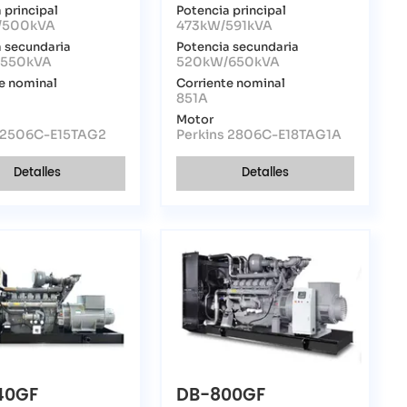
 principal
Potencia principal
/500kVA
473kW/591kVA
 secundaria
Potencia secundaria
550kVA
520kW/650kVA
e nominal
Corriente nominal
851A
Motor
s 2506C-E15TAG2
Perkins 2806C-E18TAG1A
Detalles
Detalles
40GF
DB-800GF