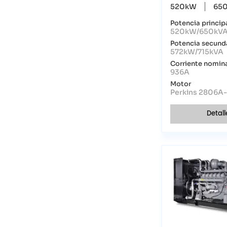
520kW
65
Potencia princip
520kW/650kV
Potencia secund
572kW/715kVA
Corriente nomin
936A
Motor
Perkins 2806A
Detall