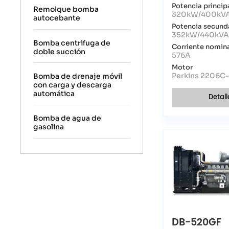
Potencia princip
Remolque bomba
320kW/400kV
autocebante
Potencia secund
352kW/440kV
Bomba centrifuga de
Corriente nomin
doble succión
576A
Motor
Perkins 2206C
Bomba de drenaje móvil
con carga y descarga
automática
Detall
Bomba de agua de
gasolina
DB-520GF