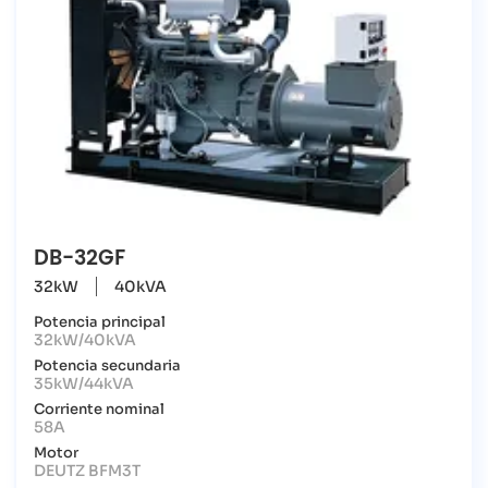
DB-32GF
32kW
40kVA
Potencia principal
32kW/40kVA
Potencia secundaria
35kW/44kVA
Corriente nominal
58A
Motor
DEUTZ BFM3T