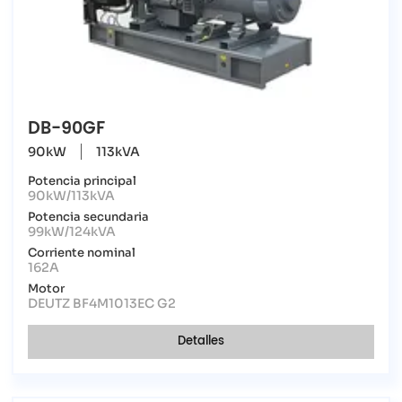
DB-90GF
90kW
113kVA
Potencia principal
90kW/113kVA
Potencia secundaria
99kW/124kVA
Corriente nominal
162A
Motor
DEUTZ BF4M1013EC G2
Detalles