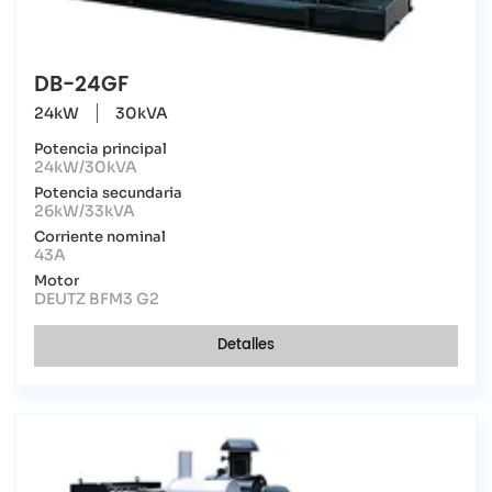
DB-24GF
24kW
30kVA
Potencia principal
24kW/30kVA
Potencia secundaria
26kW/33kVA
Corriente nominal
43A
Motor
DEUTZ BFM3 G2
Detalles