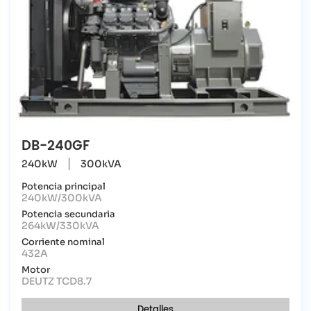
DB-240GF
240kW
300kVA
Potencia principal
240kW/300kVA
Potencia secundaria
264kW/330kVA
Corriente nominal
432A
Motor
DEUTZ TCD8.7
Detalles