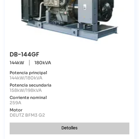
DB-144GF
144kW
180kVA
Potencia principal
144kW/180kVA
Potencia secundaria
158kW/198kVA
Corriente nominal
259A
Motor
DEUTZ BFM3 G2
Detalles