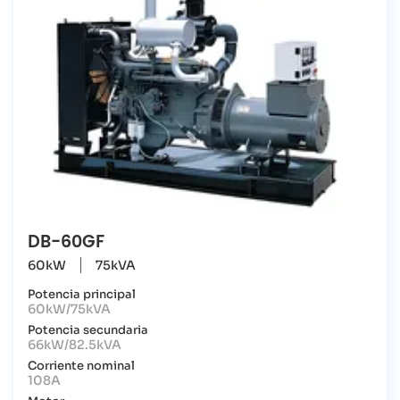
DB-60GF
60kW
75kVA
Potencia principal
60kW/75kVA
Potencia secundaria
66kW/82.5kVA
Corriente nominal
108A