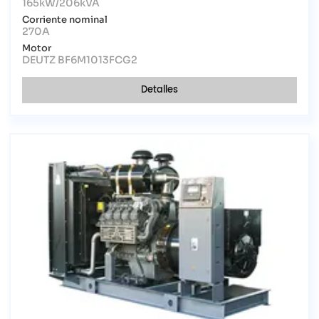
165kW/206kVA
Corriente nominal
270A
Motor
DEUTZ BF6M1013FCG2
Detalles