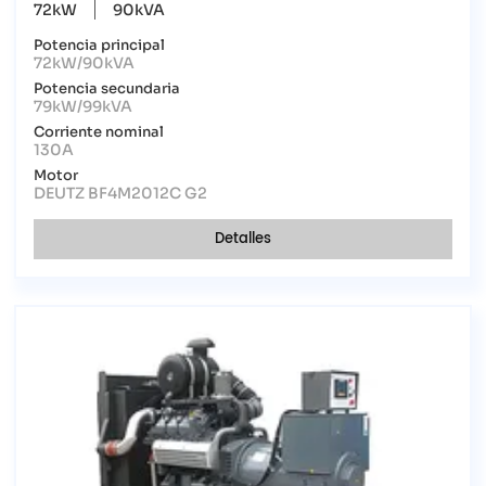
72kW
90kVA
Potencia principal
72kW/90kVA
Potencia secundaria
79kW/99kVA
Corriente nominal
130A
Motor
DEUTZ BF4M2012C G2
Detalles