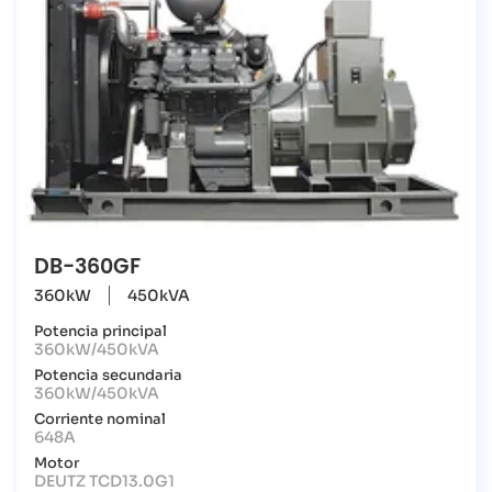
DB-360GF
360kW
450kVA
Potencia principal
360kW/450kVA
Potencia secundaria
360kW/450kVA
Corriente nominal
648A
Motor
DEUTZ TCD13.0G1