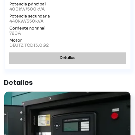
Potencia principal
400kW/500kVA
Potencia secundaria
440kW/550kVA
Corriente nominal
720A
Motor
DEUTZ TCD13.0G2
Detalles
Detalles