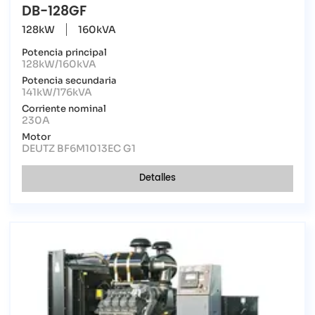
DB-128GF
128kW
160kVA
Potencia principal
128kW/160kVA
Potencia secundaria
141kW/176kVA
Corriente nominal
230A
Motor
DEUTZ BF6M1013EC G1
Detalles