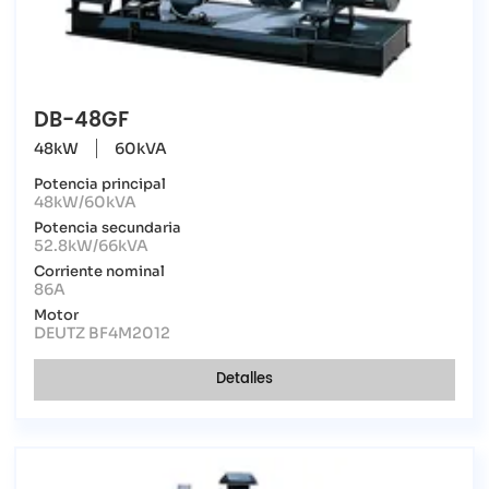
DB-48GF
48kW
60kVA
Potencia principal
48kW/60kVA
Potencia secundaria
52.8kW/66kVA
Corriente nominal
86A
Motor
DEUTZ BF4M2012
Detalles