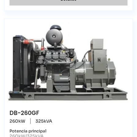
DB-260GF
260kW
325kVA
Potencia principal
260kW/325kVA