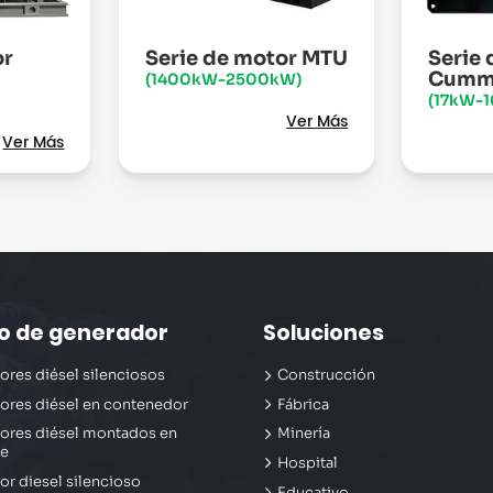
or
Serie de motor MTU
Serie
Cumm
(1400kW-2500kW)
(17kW-
Ver Más
Ver Más
po de generador
Soluciones
res diésel silenciosos
Construcción
ores diésel en contenedor
Fábrica
ores diésel montados en
Minería
ue
Hospital
r diesel silencioso
Educativo