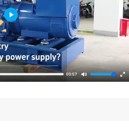
Play
00:57
Mute
En
fu