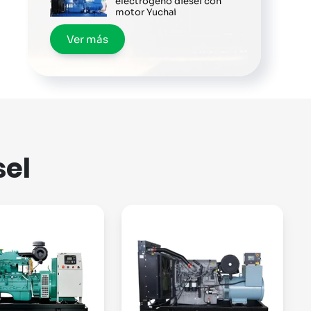
electrógeno diésel con
motor Yuchai
Ver más
sel