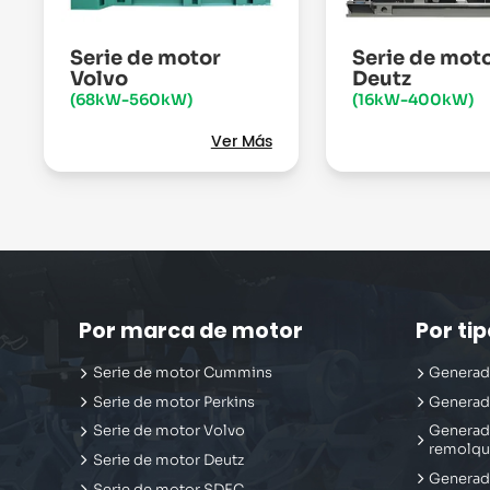
Serie de motor
Serie de mot
Volvo
Deutz
(68kW-560kW)
(16kW-400kW)
Ver Más
Por marca de motor
Por ti
Serie de motor Cummins
Generado
Serie de motor Perkins
Generad
Serie de motor Volvo
Generad
remolq
Serie de motor Deutz
Generado
Serie de motor SDEC