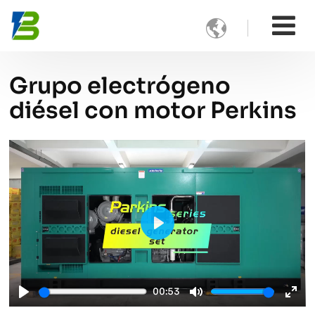

Grupo electrógeno
diésel con motor Perkins
Play
00:53
Play
Mute
Ente