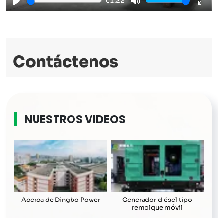
01:22
Play
Mute
Ente
full
Contáctenos
NUESTROS VIDEOS
Acerca de Dingbo Power
Generador diésel tipo
remolque móvil